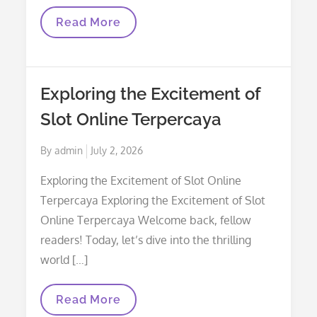
Rahasia
Read More
Slot
Online
Terpercaya
Yang
Wajib
Exploring the Excitement of
Kamu
Ketahui!
Slot Online Terpercaya
Posted
By
admin
July 2, 2026
on
Exploring the Excitement of Slot Online
Terpercaya Exploring the Excitement of Slot
Online Terpercaya Welcome back, fellow
readers! Today, let’s dive into the thrilling
world […]
Exploring
Read More
The