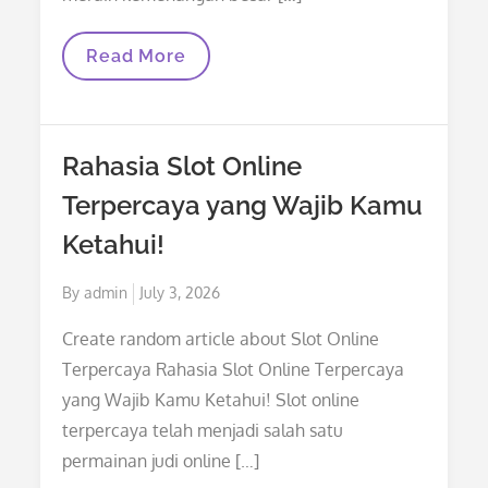
Menang
Read More
Besar
Di
Slot
Online:
Tips
Rahasia Slot Online
Dan
Trik
Terpercaya yang Wajib Kamu
Ketahui!
Posted
By
admin
July 3, 2026
on
Create random article about Slot Online
Terpercaya Rahasia Slot Online Terpercaya
yang Wajib Kamu Ketahui! Slot online
terpercaya telah menjadi salah satu
permainan judi online […]