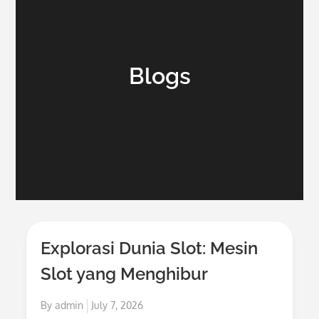
Blogs
Explorasi Dunia Slot: Mesin
Slot yang Menghibur
Posted
By
admin
July 7, 2026