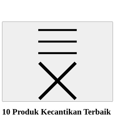
Skip
Berita Gacor Indo
to
Berita Gacor Indo
content
10 Produk Kecantikan Terbaik