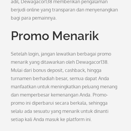
adil, Dewagacor138 memberikan pengalaman
berjudi online yang transparan dan menyenangkan
bagi para pemainnya.
Promo Menarik
Setelah login, jangan lewatkan berbagai promo
menarik yang ditawarkan oleh Dewagacor138.
Mulai dari bonus deposit, cashback, hingga
turnamen berhadiah besar, semua dapat Anda
manfaatkan untuk meningkatkan peluang menang
dan memperbesar kemenangan Anda. Promo-
promo ini diperbarui secara berkala, sehingga
selalu ada sesuatu yang menarik untuk dinanti
setiap kali Anda masuk ke platform ini.