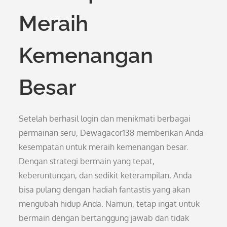
Meraih
Kemenangan
Besar
Setelah berhasil login dan menikmati berbagai
permainan seru, Dewagacor138 memberikan Anda
kesempatan untuk meraih kemenangan besar.
Dengan strategi bermain yang tepat,
keberuntungan, dan sedikit keterampilan, Anda
bisa pulang dengan hadiah fantastis yang akan
mengubah hidup Anda. Namun, tetap ingat untuk
bermain dengan bertanggung jawab dan tidak