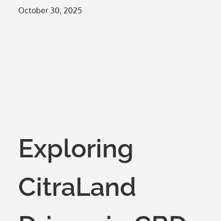
Posted
October 30, 2025
on
Exploring
CitraLand