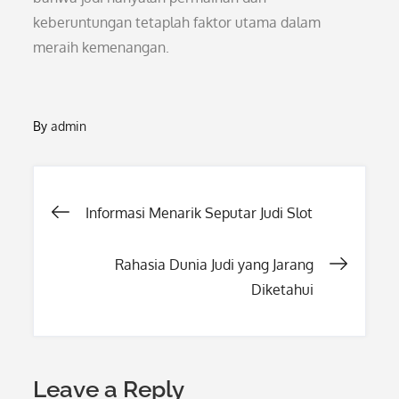
keberuntungan tetaplah faktor utama dalam
meraih kemenangan.
By
admin
Post
Informasi Menarik Seputar Judi Slot
navigation
Rahasia Dunia Judi yang Jarang
Diketahui
Leave a Reply