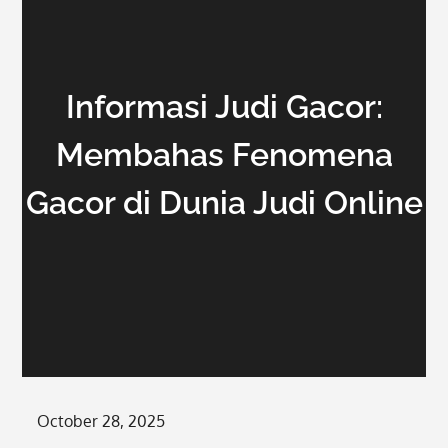
Informasi Judi Gacor:
Membahas Fenomena
Gacor di Dunia Judi Online
Posted
October 28, 2025