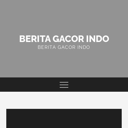
Skip
to
content
BERITA GACOR INDO
BERITA GACOR INDO