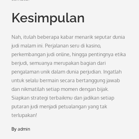
Kesimpulan
Nah, itulah beberapa kabar menarik seputar dunia
judi malam ini. Perjalanan seru di kasino,
perkembangan judi online, hingga pentingnya etika
berjudi, semuanya merupakan bagian dari
pengalaman unik dalam dunia perjudian. Ingatlah
untuk selalu bermain secara bertanggung jawab
dan nikmatilah setiap momen dengan bijak.
Siapkan strategi terbaikmu dan jadikan setiap
putaran judi menjadi petualangan yang tak
terlupakan!
By
admin