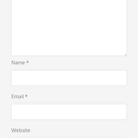
Name
*
Email
*
Website