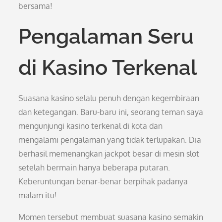
bersama!
Pengalaman Seru
di Kasino Terkenal
Suasana kasino selalu penuh dengan kegembiraan
dan ketegangan. Baru-baru ini, seorang teman saya
mengunjungi kasino terkenal di kota dan
mengalami pengalaman yang tidak terlupakan. Dia
berhasil memenangkan jackpot besar di mesin slot
setelah bermain hanya beberapa putaran.
Keberuntungan benar-benar berpihak padanya
malam itu!
Momen tersebut membuat suasana kasino semakin