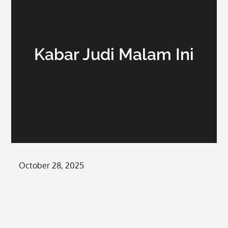
Kabar Judi Malam Ini
Posted
October 28, 2025
on