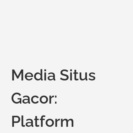
on
Media Situs
Gacor:
Platform