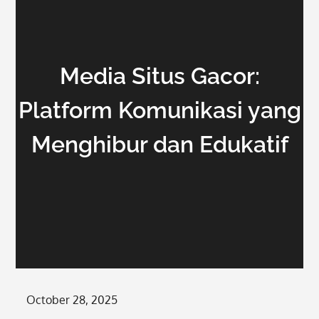
Media Situs Gacor:
Platform Komunikasi yang
Menghibur dan Edukatif
Posted
October 28, 2025