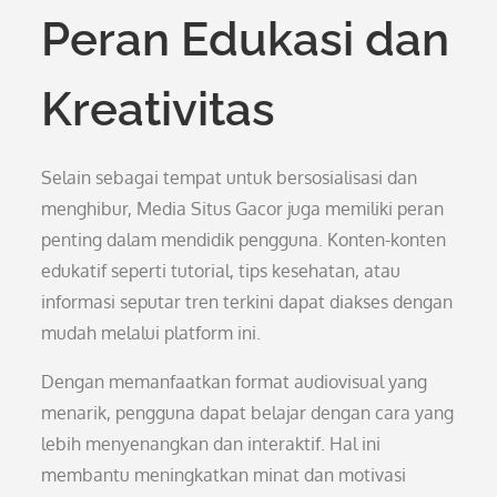
Peran Edukasi dan
Kreativitas
Selain sebagai tempat untuk bersosialisasi dan
menghibur, Media Situs Gacor juga memiliki peran
penting dalam mendidik pengguna. Konten-konten
edukatif seperti tutorial, tips kesehatan, atau
informasi seputar tren terkini dapat diakses dengan
mudah melalui platform ini.
Dengan memanfaatkan format audiovisual yang
menarik, pengguna dapat belajar dengan cara yang
lebih menyenangkan dan interaktif. Hal ini
membantu meningkatkan minat dan motivasi