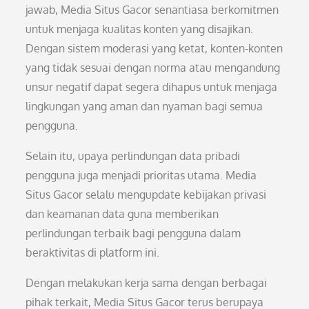
jawab, Media Situs Gacor senantiasa berkomitmen
untuk menjaga kualitas konten yang disajikan.
Dengan sistem moderasi yang ketat, konten-konten
yang tidak sesuai dengan norma atau mengandung
unsur negatif dapat segera dihapus untuk menjaga
lingkungan yang aman dan nyaman bagi semua
pengguna.
Selain itu, upaya perlindungan data pribadi
pengguna juga menjadi prioritas utama. Media
Situs Gacor selalu mengupdate kebijakan privasi
dan keamanan data guna memberikan
perlindungan terbaik bagi pengguna dalam
beraktivitas di platform ini.
Dengan melakukan kerja sama dengan berbagai
pihak terkait, Media Situs Gacor terus berupaya