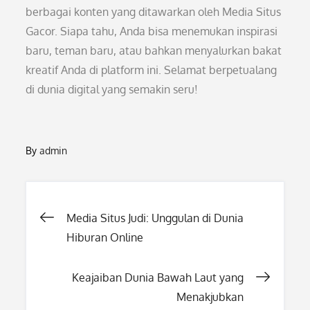
berbagai konten yang ditawarkan oleh Media Situs
Gacor. Siapa tahu, Anda bisa menemukan inspirasi
baru, teman baru, atau bahkan menyalurkan bakat
kreatif Anda di platform ini. Selamat berpetualang
di dunia digital yang semakin seru!
By
admin
Post
Media Situs Judi: Unggulan di Dunia
Hiburan Online
navigation
Keajaiban Dunia Bawah Laut yang
Menakjubkan