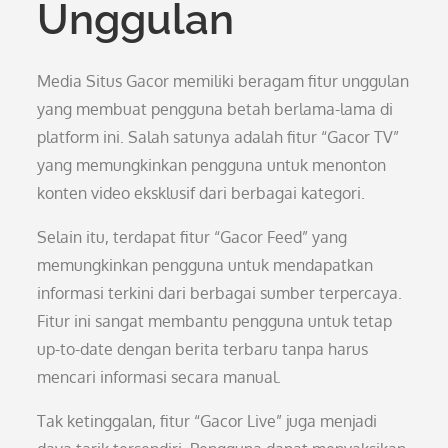
Unggulan
Media Situs Gacor memiliki beragam fitur unggulan
yang membuat pengguna betah berlama-lama di
platform ini. Salah satunya adalah fitur “Gacor TV”
yang memungkinkan pengguna untuk menonton
konten video eksklusif dari berbagai kategori.
Selain itu, terdapat fitur “Gacor Feed” yang
memungkinkan pengguna untuk mendapatkan
informasi terkini dari berbagai sumber terpercaya.
Fitur ini sangat membantu pengguna untuk tetap
up-to-date dengan berita terbaru tanpa harus
mencari informasi secara manual.
Tak ketinggalan, fitur “Gacor Live” juga menjadi