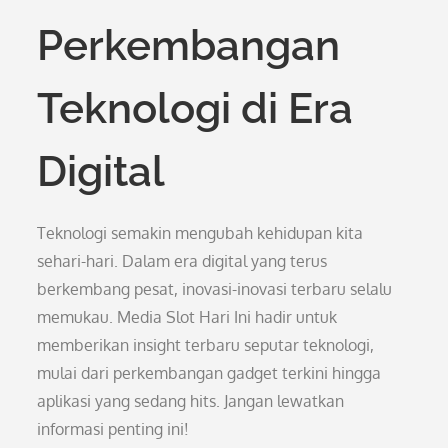
Perkembangan
Teknologi di Era
Digital
Teknologi semakin mengubah kehidupan kita
sehari-hari. Dalam era digital yang terus
berkembang pesat, inovasi-inovasi terbaru selalu
memukau. Media Slot Hari Ini hadir untuk
memberikan insight terbaru seputar teknologi,
mulai dari perkembangan gadget terkini hingga
aplikasi yang sedang hits. Jangan lewatkan
informasi penting ini!