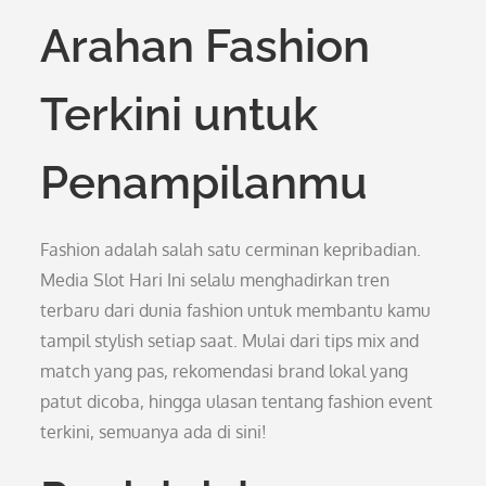
Arahan Fashion
Terkini untuk
Penampilanmu
Fashion adalah salah satu cerminan kepribadian.
Media Slot Hari Ini selalu menghadirkan tren
terbaru dari dunia fashion untuk membantu kamu
tampil stylish setiap saat. Mulai dari tips mix and
match yang pas, rekomendasi brand lokal yang
patut dicoba, hingga ulasan tentang fashion event
terkini, semuanya ada di sini!