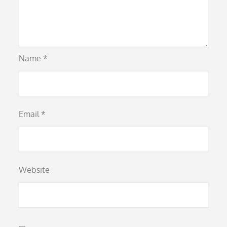
Name
*
Email
*
Website