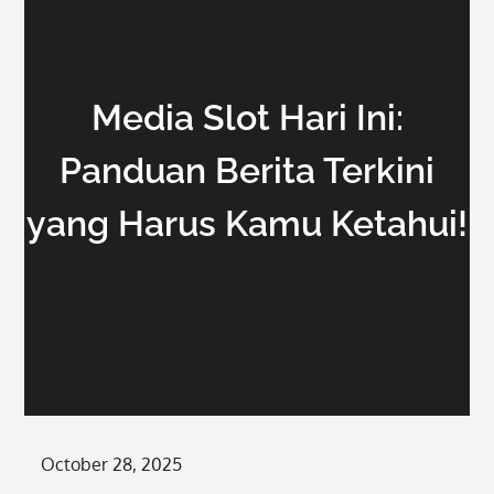
Media Slot Hari Ini:
Panduan Berita Terkini
yang Harus Kamu Ketahui!
Posted
October 28, 2025