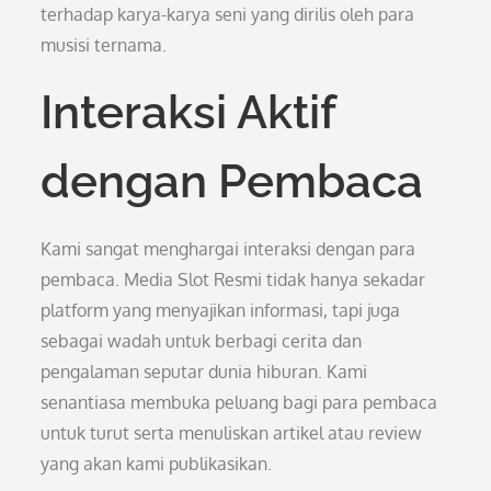
terhadap karya-karya seni yang dirilis oleh para
musisi ternama.
Interaksi Aktif
dengan Pembaca
Kami sangat menghargai interaksi dengan para
pembaca. Media Slot Resmi tidak hanya sekadar
platform yang menyajikan informasi, tapi juga
sebagai wadah untuk berbagi cerita dan
pengalaman seputar dunia hiburan. Kami
senantiasa membuka peluang bagi para pembaca
untuk turut serta menuliskan artikel atau review
yang akan kami publikasikan.