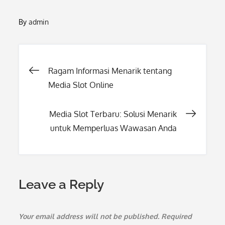
By
admin
Post
Ragam Informasi Menarik tentang
Media Slot Online
navigation
Media Slot Terbaru: Solusi Menarik
untuk Memperluas Wawasan Anda
Leave a Reply
Your email address will not be published.
Required