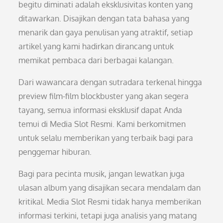
begitu diminati adalah eksklusivitas konten yang
ditawarkan. Disajikan dengan tata bahasa yang
menarik dan gaya penulisan yang atraktif, setiap
artikel yang kami hadirkan dirancang untuk
memikat pembaca dari berbagai kalangan.
Dari wawancara dengan sutradara terkenal hingga
preview film-film blockbuster yang akan segera
tayang, semua informasi eksklusif dapat Anda
temui di Media Slot Resmi. Kami berkomitmen
untuk selalu memberikan yang terbaik bagi para
penggemar hiburan.
Bagi para pecinta musik, jangan lewatkan juga
ulasan album yang disajikan secara mendalam dan
kritikal. Media Slot Resmi tidak hanya memberikan
informasi terkini, tetapi juga analisis yang matang