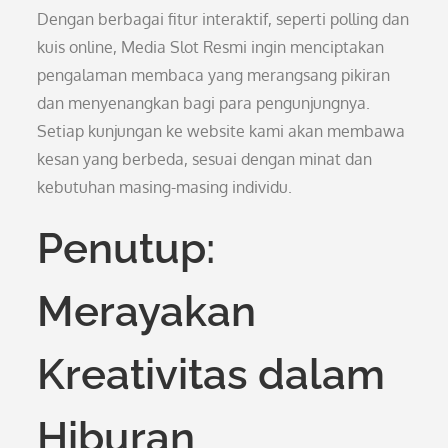
Dengan berbagai fitur interaktif, seperti polling dan
kuis online, Media Slot Resmi ingin menciptakan
pengalaman membaca yang merangsang pikiran
dan menyenangkan bagi para pengunjungnya.
Setiap kunjungan ke website kami akan membawa
kesan yang berbeda, sesuai dengan minat dan
kebutuhan masing-masing individu.
Penutup:
Merayakan
Kreativitas dalam
Hiburan