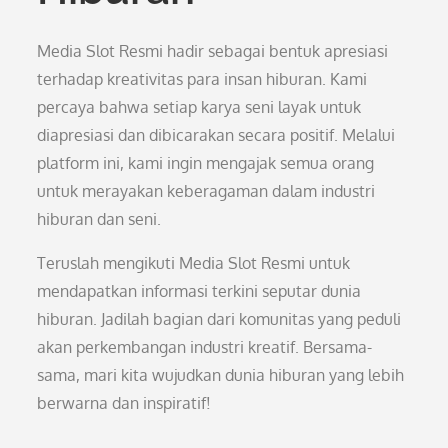
Media Slot Resmi hadir sebagai bentuk apresiasi
terhadap kreativitas para insan hiburan. Kami
percaya bahwa setiap karya seni layak untuk
diapresiasi dan dibicarakan secara positif. Melalui
platform ini, kami ingin mengajak semua orang
untuk merayakan keberagaman dalam industri
hiburan dan seni.
Teruslah mengikuti Media Slot Resmi untuk
mendapatkan informasi terkini seputar dunia
hiburan. Jadilah bagian dari komunitas yang peduli
akan perkembangan industri kreatif. Bersama-
sama, mari kita wujudkan dunia hiburan yang lebih
berwarna dan inspiratif!