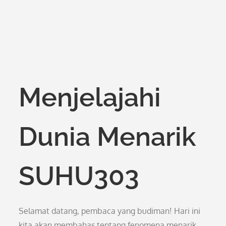
Menjelajahi
Dunia Menarik
SUHU303
Selamat datang, pembaca yang budiman! Hari ini
kita akan membahas tentang fenomena menarik