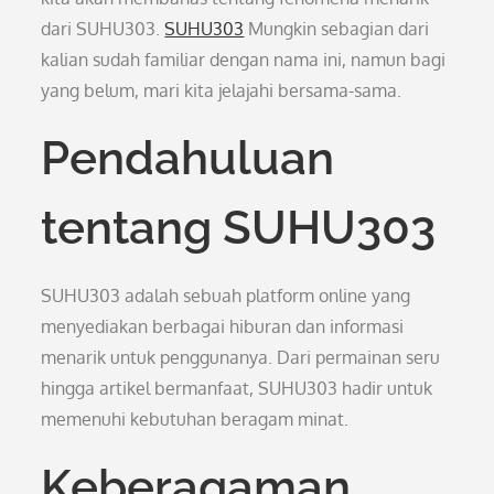
dari SUHU303.
SUHU303
Mungkin sebagian dari
kalian sudah familiar dengan nama ini, namun bagi
yang belum, mari kita jelajahi bersama-sama.
Pendahuluan
tentang SUHU303
SUHU303 adalah sebuah platform online yang
menyediakan berbagai hiburan dan informasi
menarik untuk penggunanya. Dari permainan seru
hingga artikel bermanfaat, SUHU303 hadir untuk
memenuhi kebutuhan beragam minat.
Keberagaman