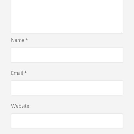
Name
*
Email
*
Website