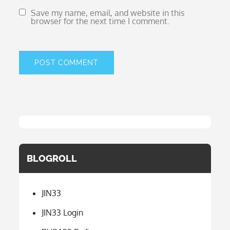
Save my name, email, and website in this
browser for the next time I comment.
BLOGROLL
JIN33
JIN33 Login