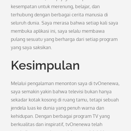
kesempatan untuk merenung, belajar, dan
terhubung dengan berbagai cerita manusia di
seluruh dunia. Saya merasa bahwa setiap kali saya
membuka aplikasi ini, saya selalu membawa
pulang sesuatu yang berharga dari setiap program
yang saya saksikan.
Kesimpulan
Melalui pengalaman menonton saya di tvOnenewa,
saya semakin yakin bahwa televisi bukan hanya
sekadar kotak kosong di ruang tamu, tetapi sebuah
jendela luas ke dunia yang penuh warna dan
kehidupan. Dengan berbagai program TV yang
berkualitas dan inspiratif, tvOnenewa telah