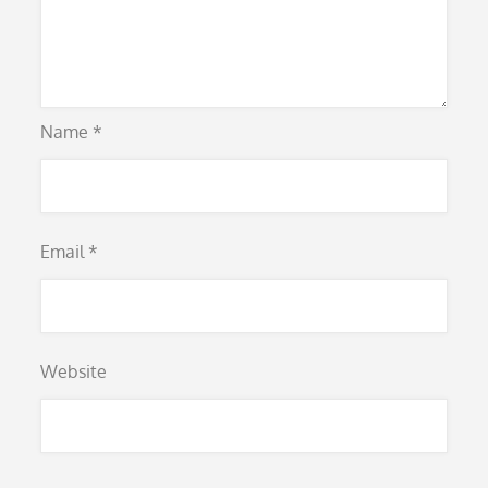
Name
*
Email
*
Website