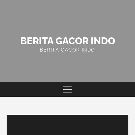
Skip
to
content
BERITA GACOR INDO
BERITA GACOR INDO