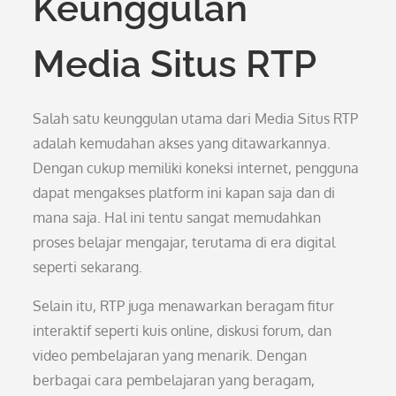
Keunggulan
Media Situs RTP
Salah satu keunggulan utama dari Media Situs RTP
adalah kemudahan akses yang ditawarkannya.
Dengan cukup memiliki koneksi internet, pengguna
dapat mengakses platform ini kapan saja dan di
mana saja. Hal ini tentu sangat memudahkan
proses belajar mengajar, terutama di era digital
seperti sekarang.
Selain itu, RTP juga menawarkan beragam fitur
interaktif seperti kuis online, diskusi forum, dan
video pembelajaran yang menarik. Dengan
berbagai cara pembelajaran yang beragam,