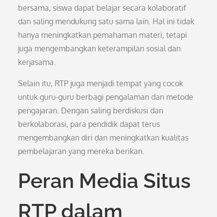
bersama, siswa dapat belajar secara kolaboratif
dan saling mendukung satu sama lain. Hal ini tidak
hanya meningkatkan pemahaman materi, tetapi
juga mengembangkan keterampilan sosial dan
kerjasama.
Selain itu, RTP juga menjadi tempat yang cocok
untuk guru-guru berbagi pengalaman dan metode
pengajaran. Dengan saling berdiskusi dan
berkolaborasi, para pendidik dapat terus
mengembangkan diri dan meningkatkan kualitas
pembelajaran yang mereka berikan.
Peran Media Situs
RTP dalam