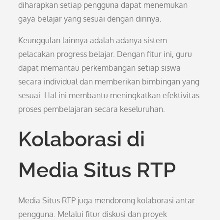
diharapkan setiap pengguna dapat menemukan
gaya belajar yang sesuai dengan dirinya.
Keunggulan lainnya adalah adanya sistem
pelacakan progress belajar. Dengan fitur ini, guru
dapat memantau perkembangan setiap siswa
secara individual dan memberikan bimbingan yang
sesuai. Hal ini membantu meningkatkan efektivitas
proses pembelajaran secara keseluruhan.
Kolaborasi di
Media Situs RTP
Media Situs RTP juga mendorong kolaborasi antar
pengguna. Melalui fitur diskusi dan proyek