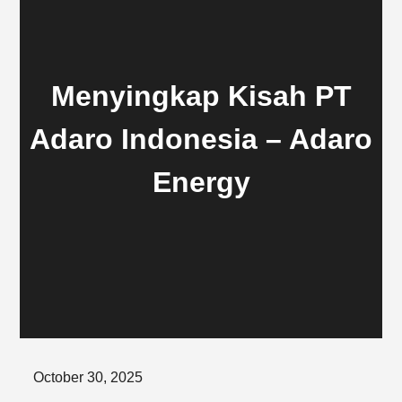
Menyingkap Kisah PT
Adaro Indonesia – Adaro
Energy
Posted
October 30, 2025
on