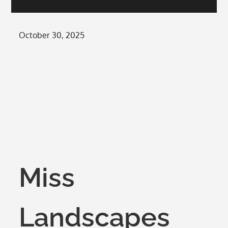
Posted
October 30, 2025
on
Miss
Landscapes