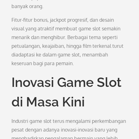
banyak orang.
Fitur-fitur bonus, jackpot progresif, dan desain
visual yang atraktif membuat game slot semakin
menarik dan menghibur. Berbagai tema seperti
petualangan, keajaiban, hingga film terkenal turut
diadaptasi ke dalam game slot, menambah
keseruan bagi para pemain.
Inovasi Game Slot
di Masa Kini
Industri game slot terus mengalami perkembangan
pesat dengan adanya inovasi-inovasi baru yang
menghadirkan pengalaman bermain yang lebih