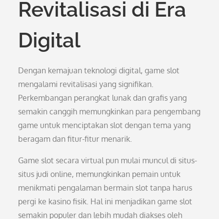
Revitalisasi di Era
Digital
Dengan kemajuan teknologi digital, game slot
mengalami revitalisasi yang signifikan.
Perkembangan perangkat lunak dan grafis yang
semakin canggih memungkinkan para pengembang
game untuk menciptakan slot dengan tema yang
beragam dan fitur-fitur menarik.
Game slot secara virtual pun mulai muncul di situs-
situs judi online, memungkinkan pemain untuk
menikmati pengalaman bermain slot tanpa harus
pergi ke kasino fisik. Hal ini menjadikan game slot
semakin populer dan lebih mudah diakses oleh