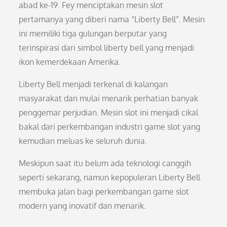
abad ke-19. Fey menciptakan mesin slot
pertamanya yang diberi nama “Liberty Bell”. Mesin
ini memiliki tiga gulungan berputar yang
terinspirasi dari simbol liberty bell yang menjadi
ikon kemerdekaan Amerika.
Liberty Bell menjadi terkenal di kalangan
masyarakat dan mulai menarik perhatian banyak
penggemar perjudian. Mesin slot ini menjadi cikal
bakal dari perkembangan industri game slot yang
kemudian meluas ke seluruh dunia.
Meskipun saat itu belum ada teknologi canggih
seperti sekarang, namun kepopuleran Liberty Bell
membuka jalan bagi perkembangan game slot
modern yang inovatif dan menarik.