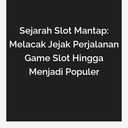
Sejarah Slot Mantap:
Melacak Jejak Perjalanan
Game Slot Hingga
Menjadi Populer